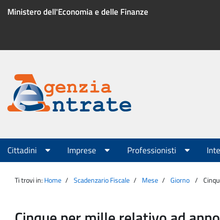
Salta
Ministero dell'Economia e delle Finanze
al
contenuto
Menu
di
servizio
Portale
Agenzia
Menu
Cittadini
Imprese
Professionisti
Int
principale
Entrate
Ti trovi in:
Home
Scadenzario Fiscale
Mese
Giorno
Cinque
Cinque per mille relativo ad anno