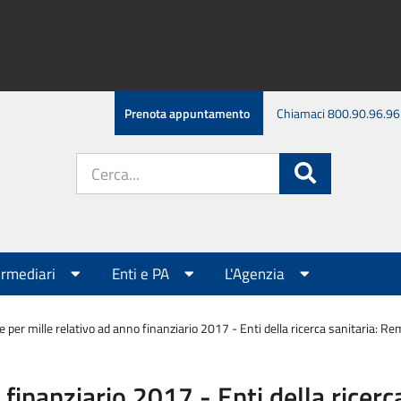
Prenota appuntamento
Chiamaci 800.90.96.96
Cerca
Cerca
nel
sito:
ermediari
Enti e PA
L'Agenzia
 per mille relativo ad anno finanziario 2017 - Enti della ricerca sanitaria: Re
 finanziario 2017 - Enti della ricerc