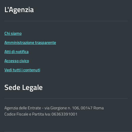
sito
L'Agenzia
dell'Agenzia
delle
Entrate
Chi siamo
Amministrazione trasparente
Atti di notifica
Accesso civico
Vedi tutti i contenuti
Sede Legale
Agenzia delle Entrate - via Giorgione n. 106, 00147 Roma
Codice Fiscale e Partita Iva: 06363391001