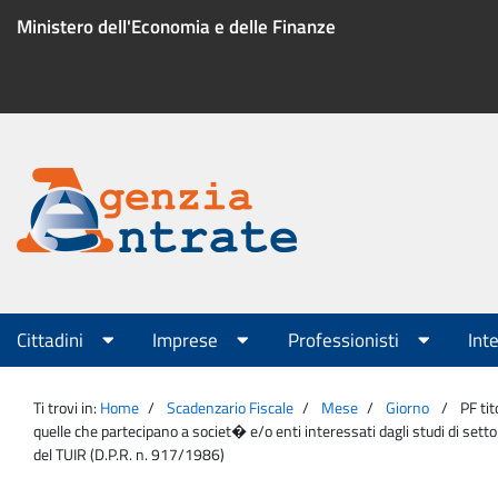
Salta
Ministero dell'Economia e delle Finanze
al
contenuto
Menu
di
servizio
Portale
Agenzia
Menu
Cittadini
Imprese
Professionisti
Int
principale
Entrate
Ti trovi in:
Home
Scadenzario Fiscale
Mese
Giorno
PF tit
quelle che partecipano a societ� e/o enti interessati dagli studi di settor
del TUIR (D.P.R. n. 917/1986)