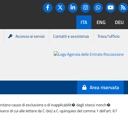
Twitter
R
Facebook
Linkedin
Instagram
You tube
Whatsapp
ITA
ENG
DEU
Accesso ai servizi
Contatti e assistenza
Trova l'ufficio
Portale
Agenzia
Entrate-
Area riservata
Riscossione
esentano cause di esclusione o di inapplicabilit� dagli stessi nonch�
versi di cui alle lettere da C-bis) a C-quinquies del comma 1 dell'art. 67