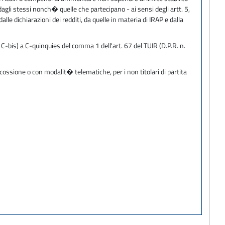
dagli stessi nonch� quelle che partecipano - ai sensi degli artt. 5,
lle dichiarazioni dei redditi, da quelle in materia di IRAP e dalla
a C-bis) a C-quinquies del comma 1 dell'art. 67 del TUIR (D.P.R. n.
cossione o con modalit� telematiche, per i non titolari di partita