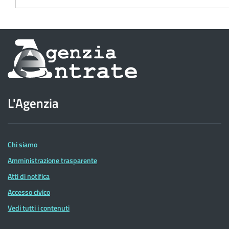
Informazioni
sul
sito
L'Agenzia
dell'Agenzia
delle
Entrate
Chi siamo
Amministrazione trasparente
Atti di notifica
Accesso civico
Vedi tutti i contenuti