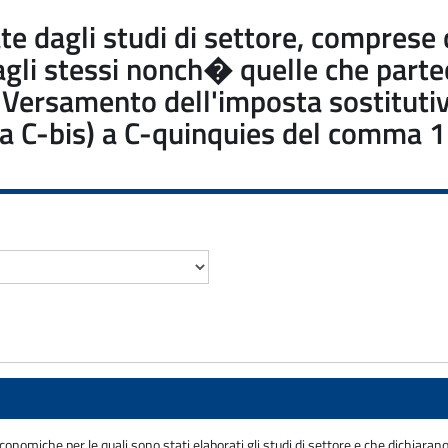
sate dagli studi di settore, compres
dagli stessi nonch� quelle che part
: Versamento dell'imposta sostitutiv
e da C-bis) a C-quinquies del comma 1 
economiche per le quali sono stati elaborati gli studi di settore e che dichiara