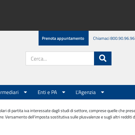
Prenota appuntamento
Chiamaci 800.90.96.96
Cerca
Cerca
nel
sito:
ermediari
Enti e PA
L'Agenzia
olari di partita iva interessate dagli studi di settore, comprese quelle che pr
e: Versamento dell'imposta sostitutiva sulle plusvalenze e sugli altri redditi di