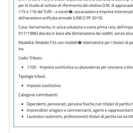
per lo studio di settore di riferimento dal relativo D.M. di approva
115 e 116 del TUIR - a societ�, associazioni e imprese interessate da
dichiarazione unificata annuale (UNICO PF 2015)
Cosa:
Versamento, in unica soluzione o come prima rata, dell'imposta 
917/1986) dovuta in base alla dichiarazione dei redditi, senza al
Modalità:
Modello F24 con modalit� telematiche per i titolari di pa
Iva
Codici Tributo:
1100 - Imposta sostitutiva su plusvalenze per cessione a titol
Tipologie tributi:
Imposte sostitutive
Categorie contribuenti:
Dipendenti, pensionati, persone fisiche non titolari di partita I
Imprenditori artigiani e commercianti, agenti e rappresentant
Lavoratori autonomi, professionisti titolari di partita Iva iscritt