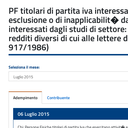
PF titolari di partita iva interes
esclusione o di inapplicabilit� 
interessati dagli studi di settore
redditi diversi di cui alle letter
917/1986)
Seleziona il mese:
Adempimento
Contribuente
Adempimento
06 Luglio 2015
Chi:
Persone Fisiche titolari di partita Iva che esercitano attivit� 