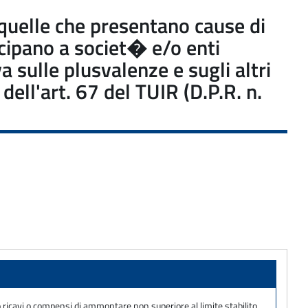
e quelle che presentano cause di
ecipano a societ� e/o enti
a sulle plusvalenze e sugli altri
dell'art. 67 del TUIR (D.P.R. n.
no ricavi o compensi di ammontare non superiore al limite stabilito