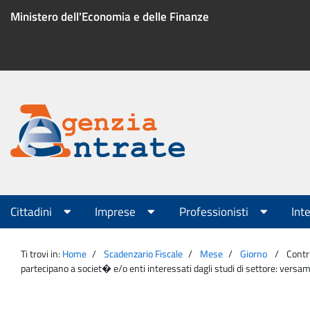
Salta
Ministero dell'Economia e delle Finanze
al
contenuto
Menu
di
servizio
Portale
Agenzia
Menu
Cittadini
Imprese
Professionisti
Int
principale
Entrate
Ti trovi in:
Home
Scadenzario Fiscale
Mese
Giorno
Contri
partecipano a societ� e/o enti interessati dagli studi di settore: versam