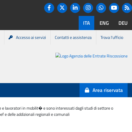
Twitter
R
Facebook
Linkedin
Instagram
You tube
Whatsapp
ITA
ENG
DEU
Accesso ai servizi
Contatti e assistenza
Trova l'ufficio
Portale
Agenzia
Entrate-
Area riservata
Riscossione
 e lavoratori in mobilit� e sono interessati dagli studi di settore o
f e delle addizionali regionali e comunali