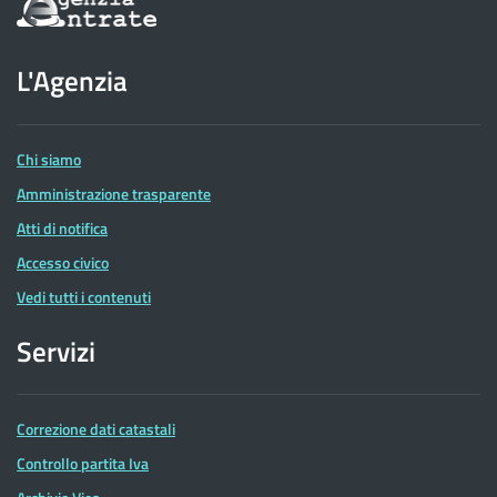
sul
sito
dell'Agenzia
L'Agenzia
delle
Entrate
Chi siamo
Amministrazione trasparente
Atti di notifica
Accesso civico
Vedi tutti i contenuti
Servizi
Correzione dati catastali
Controllo partita Iva