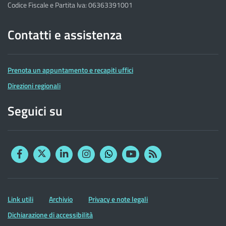
Codice Fiscale e Partita Iva: 06363391001
Contatti e assistenza
Prenota un appuntamento e recapiti uffici
Direzioni regionali
Seguici su
Facebook
Twitter
Linkedin
Instagram
YouTube
RSS
Whatsapp
Altre
Link utili
Archivio
Privacy e note legali
informazioni
Dichiarazione di accessibilità