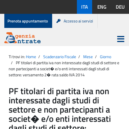
Salta
Lingue
ITA
ENG
DEU
al
disponibili:
contenuto
Menu
Prenota appuntamento
Accesso ai servizi
di
servizio
Apri
menu
Menu
Portale
princip
Agenzia
principale
Ti trovi in:
Home
Scadenzario Fiscale
Mese
Giorno
Entrate
PF titolari di partita iva non interessate dagli studi di settore e
non partecipanti a societ� e/o enti interessati dagli studi di
settore: versamento 2� rata saldo IVA 2014
PF titolari di partita iva non
interessate dagli studi di
settore e non partecipanti a
societ� e/o enti interessati
dagli studi di settore: