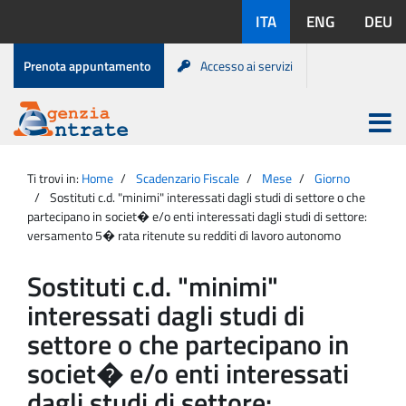
Salta
Lingue
ITA
ENG
DEU
al
disponibili:
contenuto
Menu
Prenota appuntamento
Accesso ai servizi
di
servizio
Apri
menu
Menu
Portale
princip
Agenzia
principale
Ti trovi in:
Home
Scadenzario Fiscale
Mese
Giorno
Entrate
Sostituti c.d. "minimi" interessati dagli studi di settore o che
partecipano in societ� e/o enti interessati dagli studi di settore:
versamento 5� rata ritenute su redditi di lavoro autonomo
Sostituti c.d. "minimi"
interessati dagli studi di
settore o che partecipano in
societ� e/o enti interessati
dagli studi di settore: