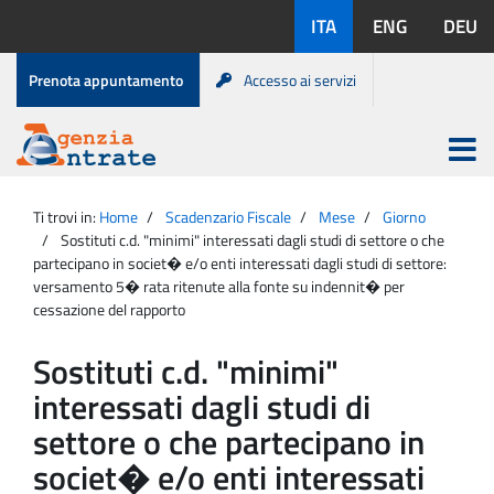
Salta
Lingue
ITA
ENG
DEU
al
disponibili:
contenuto
Menu
Prenota appuntamento
Accesso ai servizi
di
servizio
Apri
menu
Menu
Portale
princip
Agenzia
principale
Ti trovi in:
Home
Scadenzario Fiscale
Mese
Giorno
Entrate
Sostituti c.d. "minimi" interessati dagli studi di settore o che
partecipano in societ� e/o enti interessati dagli studi di settore:
versamento 5� rata ritenute alla fonte su indennit� per
cessazione del rapporto
Sostituti c.d. "minimi"
interessati dagli studi di
settore o che partecipano in
societ� e/o enti interessati