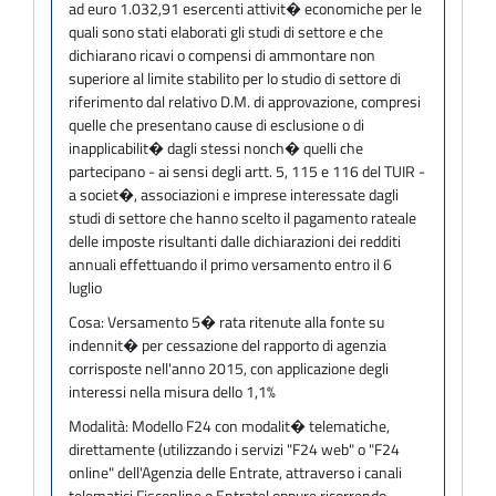
ad euro 1.032,91 esercenti attivit� economiche per le
quali sono stati elaborati gli studi di settore e che
dichiarano ricavi o compensi di ammontare non
superiore al limite stabilito per lo studio di settore di
riferimento dal relativo D.M. di approvazione, compresi
quelle che presentano cause di esclusione o di
inapplicabilit� dagli stessi nonch� quelli che
partecipano - ai sensi degli artt. 5, 115 e 116 del TUIR -
a societ�, associazioni e imprese interessate dagli
studi di settore che hanno scelto il pagamento rateale
delle imposte risultanti dalle dichiarazioni dei redditi
annuali effettuando il primo versamento entro il 6
luglio
Cosa:
Versamento 5� rata ritenute alla fonte su
indennit� per cessazione del rapporto di agenzia
corrisposte nell'anno 2015, con applicazione degli
interessi nella misura dello 1,1%
Modalità:
Modello F24 con modalit� telematiche,
direttamente (utilizzando i servizi "F24 web" o "F24
online" dell'Agenzia delle Entrate, attraverso i canali
telematici Fisconline o Entratel oppure ricorrendo,