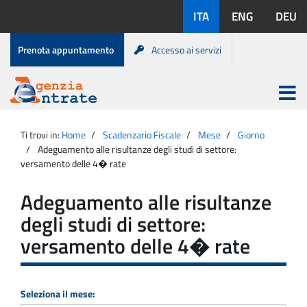
Salta
Lingue
ITA
ENG
DEU
al
disponibili:
contenuto
Menu
Prenota appuntamento
Accesso ai servizi
di
servizio
Apri
menu
Menu
Portale
princip
Agenzia
principale
Ti trovi in:
Home
Scadenzario Fiscale
Mese
Giorno
Entrate
Adeguamento alle risultanze degli studi di settore:
versamento delle 4� rate
Adeguamento alle risultanze
degli studi di settore:
versamento delle 4� rate
Seleziona il mese: