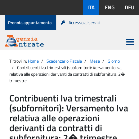
Salta
Lingue
ITA
ENG
DEU
al
disponibili:
contenuto
Menu
Prenota appuntamento
Accesso ai servizi
di
servizio
Apri
menu
Menu
Portale
princip
Agenzia
principale
Ti trovi in:
Home
Scadenzario Fiscale
Mese
Giorno
Entrate
Contribuenti Iva trimestrali (subfornitori): Versamento Iva
relativa alle operazioni derivanti da contratti di subfornitura: 2�
trimestre
Contribuenti Iva trimestrali
(subfornitori): Versamento Iva
relativa alle operazioni
derivanti da contratti di
subfornitura: 2� trimestre