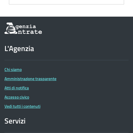
Informazioni
sul
sito
dell'Agenzia
L'Agenzia
delle
Entrate
Chi siamo
Amministrazione trasparente
Atti di notifica
Accesso civico
Vedi tutti i contenuti
Servizi