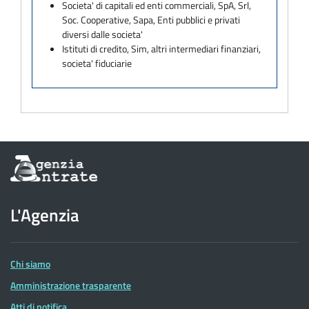
Societa' di capitali ed enti commerciali, SpA, Srl,
Soc. Cooperative, Sapa, Enti pubblici e privati
diversi dalle societa'
Istituti di credito, Sim, altri intermediari finanziari,
societa' fiduciarie
Informazioni
sul
sito
dell'Agenzia
L'Agenzia
delle
Entrate
Chi siamo
Amministrazione trasparente
Atti di notifica