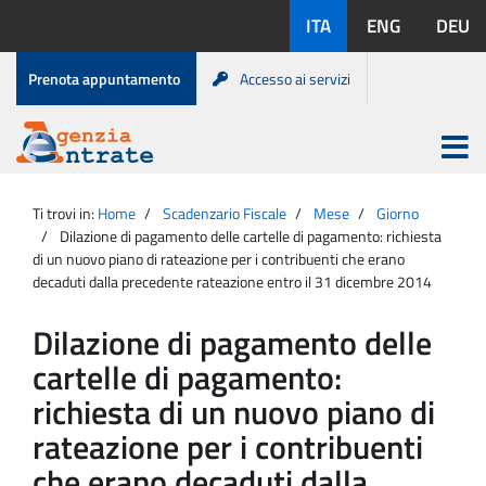
Salta
Lingue
ITA
ENG
DEU
al
disponibili:
contenuto
Menu
Prenota appuntamento
Accesso ai servizi
di
servizio
Apri
menu
Menu
Portale
princip
Agenzia
principale
Ti trovi in:
Home
Scadenzario Fiscale
Mese
Giorno
Entrate
Dilazione di pagamento delle cartelle di pagamento: richiesta
di un nuovo piano di rateazione per i contribuenti che erano
decaduti dalla precedente rateazione entro il 31 dicembre 2014
Dilazione di pagamento delle
cartelle di pagamento:
richiesta di un nuovo piano di
rateazione per i contribuenti
che erano decaduti dalla