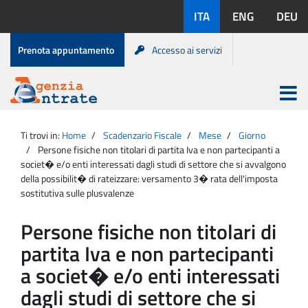
Salta
Lingue
ITA
ENG
DEU
al
disponibili:
contenuto
Menu
Prenota appuntamento
Accesso ai servizi
di
servizio
Apri
menu
Menu
Portale
princip
Agenzia
principale
Ti trovi in:
Home
Scadenzario Fiscale
Mese
Giorno
Entrate
Persone fisiche non titolari di partita Iva e non partecipanti a
societ� e/o enti interessati dagli studi di settore che si avvalgono
della possibilit� di rateizzare: versamento 3� rata dell'imposta
sostitutiva sulle plusvalenze
Persone fisiche non titolari di
partita Iva e non partecipanti
a societ� e/o enti interessati
dagli studi di settore che si