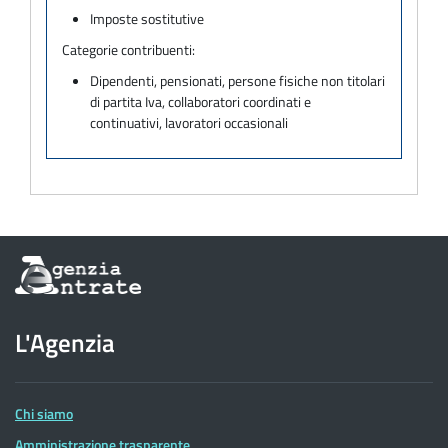
Imposte sostitutive
Categorie contribuenti:
Dipendenti, pensionati, persone fisiche non titolari
di partita Iva, collaboratori coordinati e
continuativi, lavoratori occasionali
Informazioni
sul
sito
dell'Agenzia
L'Agenzia
delle
Entrate
Chi siamo
Amministrazione trasparente