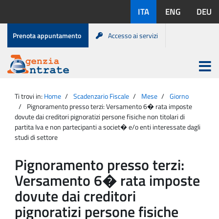
Salta
Lingue
ITA
ENG
DEU
al
disponibili:
contenuto
Menu
Prenota appuntamento
Accesso ai servizi
di
servizio
Apri
menu
Menu
Portale
princip
Agenzia
principale
Ti trovi in:
Home
Scadenzario Fiscale
Mese
Giorno
Entrate
Pignoramento presso terzi: Versamento 6� rata imposte
dovute dai creditori pignoratizi persone fisiche non titolari di
partita Iva e non partecipanti a societ� e/o enti interessate dagli
studi di settore
Pignoramento presso terzi:
Versamento 6� rata imposte
dovute dai creditori
pignoratizi persone fisiche