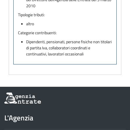
2010
Tipologie tributi:
altro
Categorie contribuenti:
Dipendenti, pensionati, persone fisiche non titolari
di partita Iva, collaboratori coordinati e
continuativi, lavoratori occasionali
Informazioni
sul
sito
dell'Agenzia
L'Agenzia
delle
Entrate