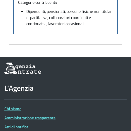
Categorie contribuenti:
Dipendenti, pensionati, persone fisiche non titolari
di partita Iva, collaboratori coordinati e
continuativi, lavoratori occasionali
Informazioni
sul
sito
dell'Agenzia
L'Agenzia
delle
Entrate
Chi siamo
Amministrazione trasparente
Atti di notifica