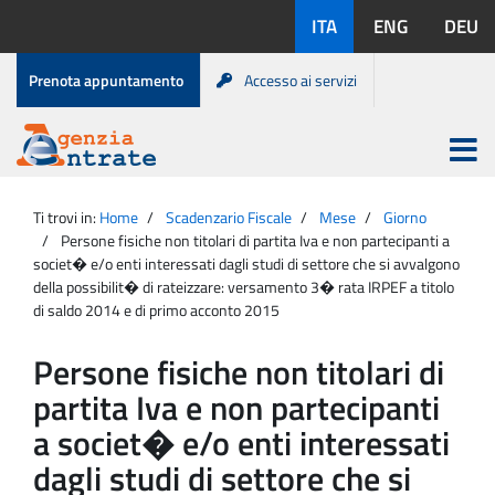
Salta
Lingue
ITA
ENG
DEU
al
disponibili:
contenuto
Menu
Prenota appuntamento
Accesso ai servizi
di
servizio
Apri
menu
Menu
Portale
princip
Agenzia
principale
Ti trovi in:
Home
Scadenzario Fiscale
Mese
Giorno
Entrate
Persone fisiche non titolari di partita Iva e non partecipanti a
societ� e/o enti interessati dagli studi di settore che si avvalgono
della possibilit� di rateizzare: versamento 3� rata IRPEF a titolo
di saldo 2014 e di primo acconto 2015
Persone fisiche non titolari di
partita Iva e non partecipanti
a societ� e/o enti interessati
dagli studi di settore che si