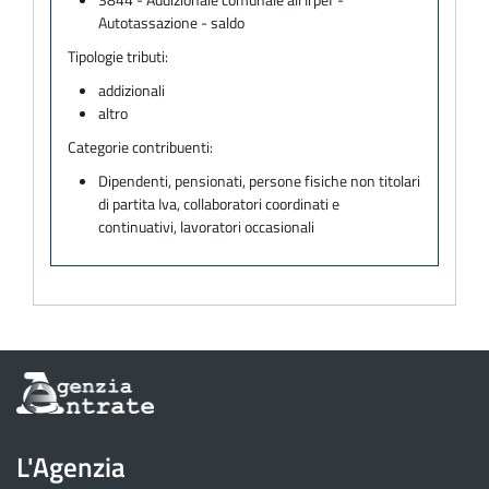
Autotassazione - saldo
Tipologie tributi:
addizionali
altro
Categorie contribuenti:
Dipendenti, pensionati, persone fisiche non titolari
di partita Iva, collaboratori coordinati e
continuativi, lavoratori occasionali
Informazioni
sul
sito
dell'Agenzia
L'Agenzia
delle