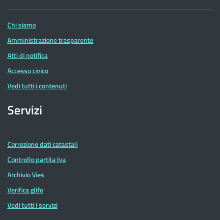
Entrate
Chi siamo
Amministrazione trasparente
Atti di notifica
Accesso civico
Vedi tutti i contenuti
Servizi
Correzione dati catastali
Controllo partita Iva
Archivio Vies
Verifica glifo
Vedi tutti i servizi