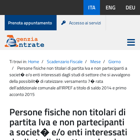
Salta
Lingue
ITA
ENG
DEU
al
disponibili:
contenuto
Menu
Prenota appuntamento
Accesso ai servizi
di
servizio
Apri
menu
Menu
Portale
princip
Agenzia
principale
Ti trovi in:
Home
Scadenzario Fiscale
Mese
Giorno
Entrate
Persone fisiche non titolari di partita Iva e non partecipanti a
societ� e/o enti interessati dagli studi di settore che si avvalgono
della possibilit� di rateizzare: versamento 7� rata
dell'addizionale comunale all'IRPEF a titolo di saldo 2014 e primo
acconto 2015
Persone fisiche non titolari di
partita Iva e non partecipanti
a societ� e/o enti interessati