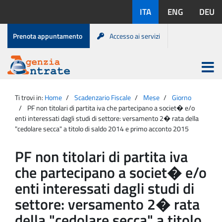
Salta
Lingue
ITA
ENG
DEU
al
disponibili:
contenuto
Menu
Prenota appuntamento
Accesso ai servizi
di
servizio
Apri
menu
Menu
Portale
princip
Agenzia
principale
Ti trovi in:
Home
Scadenzario Fiscale
Mese
Giorno
Entrate
PF non titolari di partita iva che partecipano a societ� e/o
enti interessati dagli studi di settore: versamento 2� rata della
"cedolare secca" a titolo di saldo 2014 e primo acconto 2015
PF non titolari di partita iva
che partecipano a societ� e/o
enti interessati dagli studi di
settore: versamento 2� rata
della "cedolare secca" a titolo