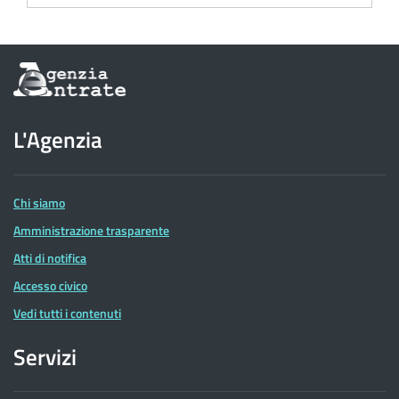
Informazioni
sul
sito
dell'Agenzia
L'Agenzia
delle
Entrate
Chi siamo
Amministrazione trasparente
Atti di notifica
Accesso civico
Vedi tutti i contenuti
Servizi