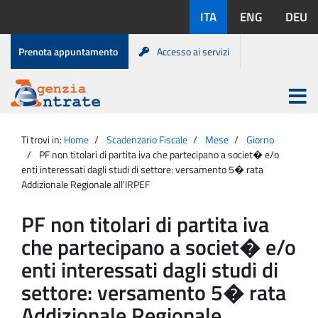
Salta
Lingue
ITA
ENG
DEU
al
disponibili:
contenuto
Menu
Prenota appuntamento
Accesso ai servizi
di
servizio
Apri
menu
Menu
Portale
princip
Agenzia
principale
Ti trovi in:
Home
Scadenzario Fiscale
Mese
Giorno
Entrate
PF non titolari di partita iva che partecipano a societ� e/o
enti interessati dagli studi di settore: versamento 5� rata
Addizionale Regionale all'IRPEF
PF non titolari di partita iva
che partecipano a societ� e/o
enti interessati dagli studi di
settore: versamento 5� rata
Addizionale Regionale