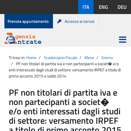
Salta
Lingue
ITA
ENG
DEU
al
disponibili:
contenuto
Menu
Prenota appuntamento
Accesso ai servizi
di
servizio
Apri
menu
Menu
Portale
princip
Agenzia
principale
Ti trovi in:
Home
Scadenzario Fiscale
Mese
Giorno
Entrate
PF non titolari di partita iva e non partecipanti a societ� e/o
enti interessati dagli studi di settore: versamento IRPEF a titolo di
primo acconto 2015 e saldo 2014
PF non titolari di partita iva e
non partecipanti a societ�
e/o enti interessati dagli studi
di settore: versamento IRPEF
a titolo di primo acconto 2015