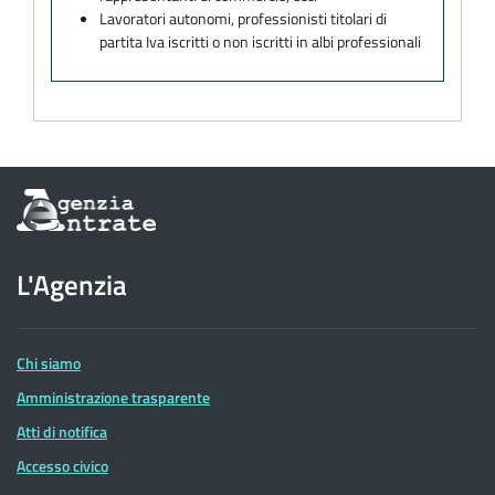
Lavoratori autonomi, professionisti titolari di
partita Iva iscritti o non iscritti in albi professionali
Informazioni
sul
sito
dell'Agenzia
L'Agenzia
delle
Entrate
Chi siamo
Amministrazione trasparente
Atti di notifica
Accesso civico