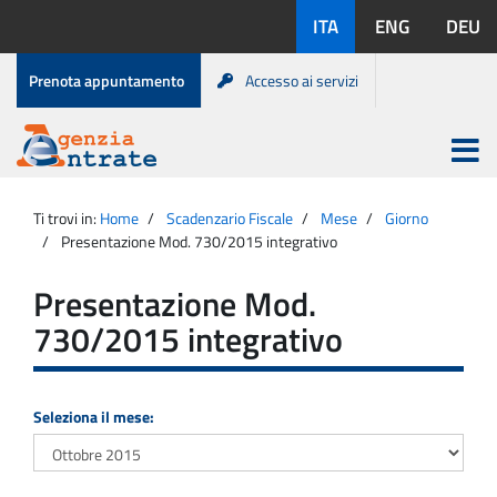
Salta
Lingue
ITA
ENG
DEU
al
disponibili:
contenuto
Menu
Prenota appuntamento
Accesso ai servizi
di
servizio
Apri
menu
Menu
Portale
princip
Agenzia
principale
Ti trovi in:
Home
Scadenzario Fiscale
Mese
Giorno
Entrate
Presentazione Mod. 730/2015 integrativo
Presentazione Mod.
730/2015 integrativo
Seleziona il mese: