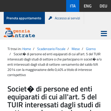
Salta
Lingue
ITA
ENG
DEU
al
disponibili:
contenuto
Menu
Prenota appuntamento
Accesso ai servizi
di
servizio
Apri
menu
Menu
Portale
princip
Agenzia
principale
Ti trovi in:
Home
Scadenzario Fiscale
Mese
Giorno
Entrate
Societ� di persone ed enti equiparati di cui all'art. 5 del TUIR
interessati dagli studi di settore o che partecipano in societ� e/o
enti interessati dagli studi di settore: versamento del saldo IVA
2014 con la maggiorazione dello 0,40% a titolo di interesse
corrispettivo
Societ� di persone ed enti
equiparati di cui all'art. 5 del
TUIR interessati dagli studi di