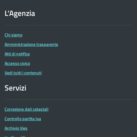
sito
dell'Agenzia
L'Agenzia
delle
Entrate
Chi siamo
Amministrazione trasparente
Atti di notifica
Accesso civico
Vedi tutti i contenuti
Servizi
Correzione dati catastali
Controllo partita Iva
Archivio Vies