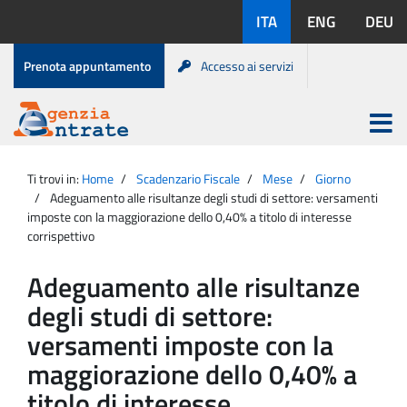
Salta
Lingue
ITA
ENG
DEU
al
disponibili:
contenuto
Menu
Prenota appuntamento
Accesso ai servizi
di
servizio
Apri
menu
Menu
Portale
princip
Agenzia
principale
Ti trovi in:
Home
Scadenzario Fiscale
Mese
Giorno
Entrate
Adeguamento alle risultanze degli studi di settore: versamenti
imposte con la maggiorazione dello 0,40% a titolo di interesse
corrispettivo
Adeguamento alle risultanze
degli studi di settore:
versamenti imposte con la
maggiorazione dello 0,40% a
titolo di interesse