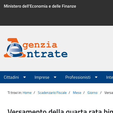
Salta
Ministero dell'Economia e delle Finanze
al
contenuto
Menu
di
servizio
Portale
Agenzia
Menu
Cittadini
Imprese
Professionisti
Int
principale
Entrate
Ti trovi in:
Home
Scadenzario Fiscale
Mese
Giorno
Versam
Versamento della quarta rata bime