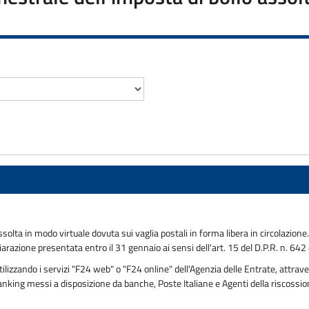
olta in modo virtuale dovuta sui vaglia postali in forma libera in circolazion
chiarazione presentata entro il 31 gennaio ai sensi dell'art. 15 del D.P.R. n. 64
zzando i servizi "F24 web" o "F24 online" dell'Agenzia delle Entrate, attraver
 banking messi a disposizione da banche, Poste Italiane e Agenti della riscossi