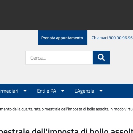
Prenota appuntamento
Chiamaci 800.90.96.96
Cerca
Cerca
nel
sito:
ermediari
Enti e PA
L'Agenzia
ento della quarta rata bimestrale dell'imposta di bollo assolta in modo virtual
strale dell'imposta di bollo assolt