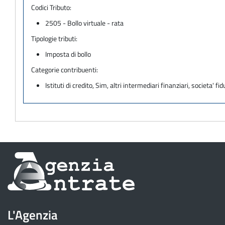
Codici Tributo:
2505 - Bollo virtuale - rata
Tipologie tributi:
Imposta di bollo
Categorie contribuenti:
Istituti di credito, Sim, altri intermediari finanziari, societa' fid
Informazioni
sul
sito
L'Agenzia
dell'Agenzia