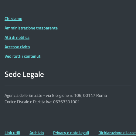
delle
Entrate
Chi siamo
Amministrazione trasparente
Atti di notifica
Accesso civico
Vedi tutti i contenuti
Sede Legale
Agenzia delle Entrate - via Giorgione n. 106, 00147 Roma
Codice Fiscale e Partita Iva: 06363391001
Altre
Link utili
Archivio
Privacy e note legali
Dichiarazione di acce