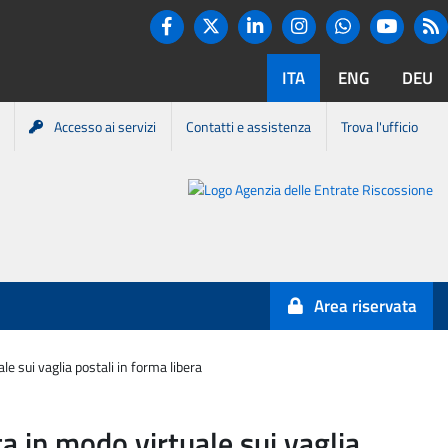
Twitter
R
Facebook
Linkedin
Instagram
You tube
Whatsapp
ITA
ENG
DEU
Accesso ai servizi
Contatti e assistenza
Trova l'ufficio
Portale
Agenzia
Entrate-
Area riservata
Riscossione
e sui vaglia postali in forma libera
a in modo virtuale sui vaglia