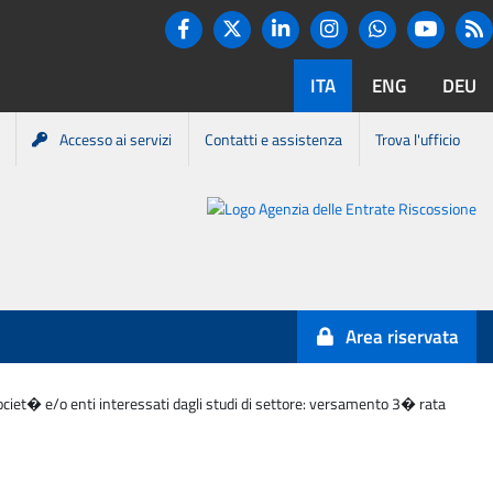
Twitter
R
Facebook
Linkedin
Instagram
You tube
Whatsapp
ITA
ENG
DEU
Accesso ai servizi
Contatti e assistenza
Trova l'ufficio
Portale
Agenzia
Entrate-
Area riservata
Riscossione
a societ� e/o enti interessati dagli studi di settore: versamento 3� rata