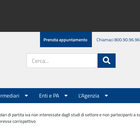
Prenota appuntamento
Chiamaci 800.90.96.96
Cerca
Cerca
nel
sito:
ermediari
Enti e PA
L'Agenzia
olari di partita iva non interessate dagli studi di settore e non partecipanti 
teresse corrispettivo