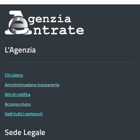
Informazioni
sul
sito
L'Agenzia
dell'Agenzia
delle
Entrate
Chi siamo
Amministrazione trasparente
Atti di notifica
Accesso civico
Vedi tutti i contenuti
Sede Legale