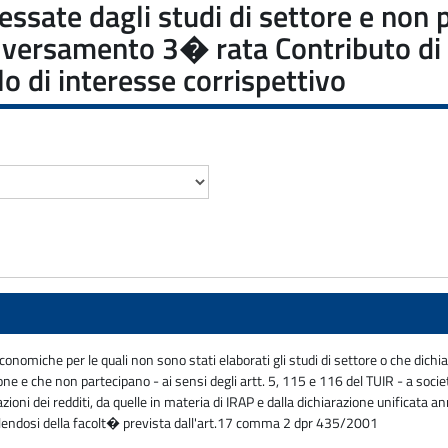
eressate dagli studi di settore e non
e: versamento 3� rata Contributo di
o di interesse corrispettivo
economiche per le quali non sono stati elaborati gli studi di settore o che dich
ione e che non partecipano - ai sensi degli artt. 5, 115 e 116 del TUIR - a soci
arazioni dei redditi, da quelle in materia di IRAP e dalla dichiarazione unifica
alendosi della facolt� prevista dall'art.17 comma 2 dpr 435/2001