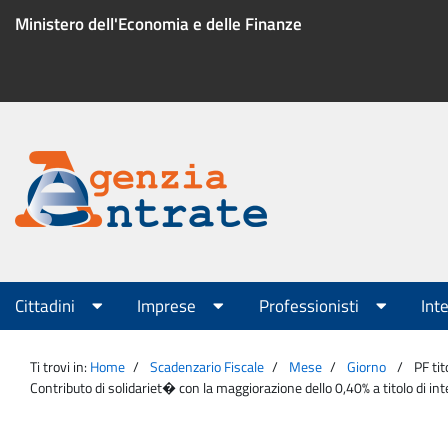
Salta
Ministero dell'Economia e delle Finanze
al
contenuto
Menu
di
servizio
Portale
Agenzia
Menu
Cittadini
Imprese
Professionisti
Int
principale
Entrate
Ti trovi in:
Home
Scadenzario Fiscale
Mese
Giorno
PF tit
Contributo di solidariet� con la maggiorazione dello 0,40% a titolo di in