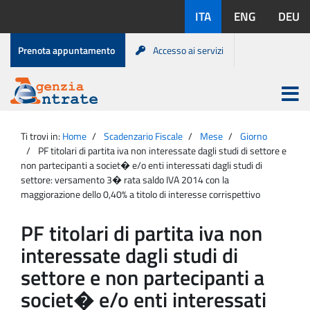
Salta
Lingue
ITA
ENG
DEU
al
disponibili:
contenuto
Menu
Prenota appuntamento
Accesso ai servizi
di
servizio
Apri
menu
Menu
Portale
princip
Agenzia
principale
Ti trovi in:
Home
Scadenzario Fiscale
Mese
Giorno
Entrate
PF titolari di partita iva non interessate dagli studi di settore e
non partecipanti a societ� e/o enti interessati dagli studi di
settore: versamento 3� rata saldo IVA 2014 con la
maggiorazione dello 0,40% a titolo di interesse corrispettivo
PF titolari di partita iva non
interessate dagli studi di
settore e non partecipanti a
societ� e/o enti interessati