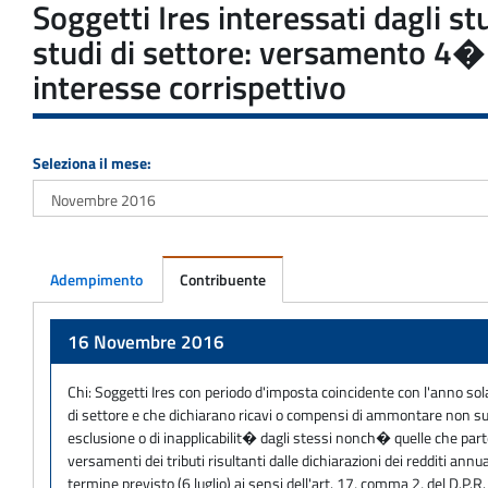
Soggetti Ires interessati dagli st
studi di settore: versamento 4� 
interesse corrispettivo
Seleziona il mese:
Adempimento
Contribuente
Adempimento
16 Novembre 2016
Chi:
Soggetti Ires con periodo d'imposta coincidente con l'anno solar
di settore e che dichiarano ricavi o compensi di ammontare non supe
esclusione o di inapplicabilit� dagli stessi nonch� quelle che parte
versamenti dei tributi risultanti dalle dichiarazioni dei redditi an
termine previsto (6 luglio) ai sensi dell'art. 17, comma 2, del D.P.