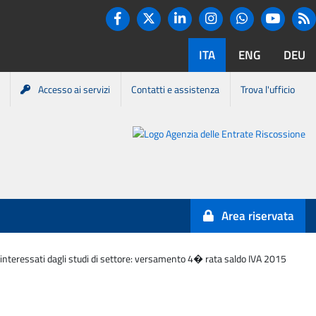
Twitter
R
Facebook
Linkedin
Instagram
You tube
Whatsapp
ITA
ENG
DEU
Accesso ai servizi
Contatti e assistenza
Trova l'ufficio
Portale
Agenzia
Entrate-
Area riservata
Riscossione
i interessati dagli studi di settore: versamento 4� rata saldo IVA 2015