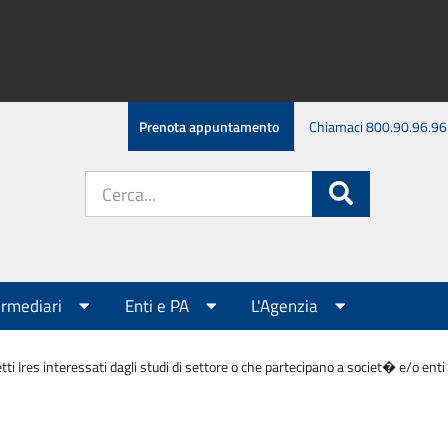
Prenota appuntamento
Chiamaci 800.90.96.96
Cerca
Cerca
nel
sito:
ermediari
Enti e PA
L'Agenzia
tti Ires interessati dagli studi di settore o che partecipano a societ� e/o ent