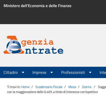
Salta
Ministero dell'Economia e delle Finanze
al
contenuto
Menu
di
servizio
Portale
Agenzia
Menu
Cittadini
Imprese
Professionisti
Int
principale
Entrate
Ti trovi in:
Home
Scadenzario Fiscale
Mese
Giorno
Sogge
con la maggiorazione dello 0,40% a titolo di interesse corrispettivo