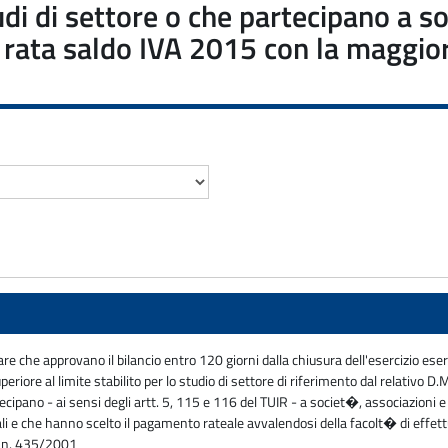
udi di settore o che partecipano a s
rata saldo IVA 2015 con la maggiora
e che approvano il bilancio entro 120 giorni dalla chiusura dell'esercizio eser
riore al limite stabilito per lo studio di settore di riferimento dal relativo 
cipano - ai sensi degli artt. 5, 115 e 116 del TUIR - a societ�, associazioni e 
nuali e che hanno scelto il pagamento rateale avvalendosi della facolt� di effe
R. n. 435/2001