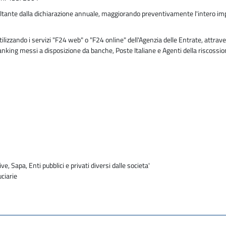
ltante dalla dichiarazione annuale, maggiorando preventivamente l'intero impor
zzando i servizi "F24 web" o "F24 online" dell'Agenzia delle Entrate, attraver
 banking messi a disposizione da banche, Poste Italiane e Agenti della riscossi
e
ve, Sapa, Enti pubblici e privati diversi dalle societa'
uciarie