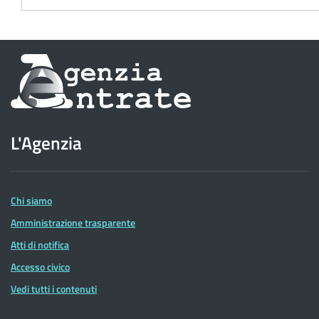
Informazioni
sul
sito
L'Agenzia
dell'Agenzia
delle
Entrate
Chi siamo
Amministrazione trasparente
Atti di notifica
Accesso civico
Vedi tutti i contenuti