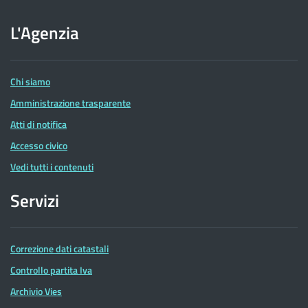
sito
dell'Agenzia
L'Agenzia
delle
Entrate
Chi siamo
Amministrazione trasparente
Atti di notifica
Accesso civico
Vedi tutti i contenuti
Servizi
Correzione dati catastali
Controllo partita Iva
Archivio Vies