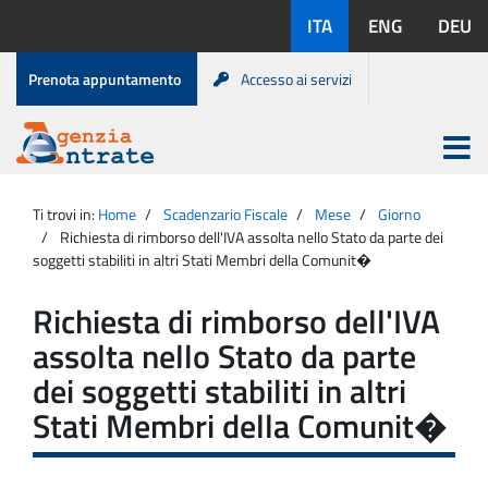
Salta
Lingue
ITA
ENG
DEU
al
disponibili:
contenuto
Menu
Prenota appuntamento
Accesso ai servizi
di
servizio
Apri
menu
Menu
Portale
princip
Agenzia
principale
Ti trovi in:
Home
Scadenzario Fiscale
Mese
Giorno
Entrate
Richiesta di rimborso dell'IVA assolta nello Stato da parte dei
soggetti stabiliti in altri Stati Membri della Comunit�
Richiesta di rimborso dell'IVA
assolta nello Stato da parte
dei soggetti stabiliti in altri
Stati Membri della Comunit�