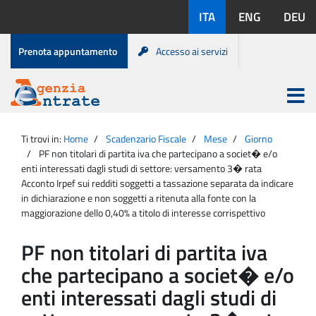
Salta
Lingue
ITA
ENG
DEU
al
disponibili:
contenuto
Menu
Prenota appuntamento
Accesso ai servizi
di
servizio
Apri
menu
Menu
Portale
princip
Agenzia
principale
Ti trovi in:
Home
Scadenzario Fiscale
Mese
Giorno
Entrate
PF non titolari di partita iva che partecipano a societ� e/o
enti interessati dagli studi di settore: versamento 3� rata
Acconto Irpef sui redditi soggetti a tassazione separata da indicare
in dichiarazione e non soggetti a ritenuta alla fonte con la
maggiorazione dello 0,40% a titolo di interesse corrispettivo
PF non titolari di partita iva
che partecipano a societ� e/o
enti interessati dagli studi di