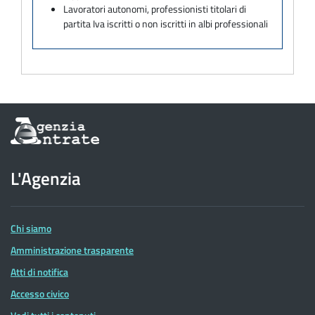
Lavoratori autonomi, professionisti titolari di
partita Iva iscritti o non iscritti in albi professionali
Informazioni
sul
sito
dell'Agenzia
L'Agenzia
delle
Entrate
Chi siamo
Amministrazione trasparente
Atti di notifica
Accesso civico