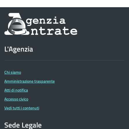
Informazioni
sul
sito
L'Agenzia
dell'Agenzia
delle
Entrate
Chi siamo
Amministrazione trasparente
Atti di notifica
Accesso civico
Vedi tutti i contenuti
Sede Legale