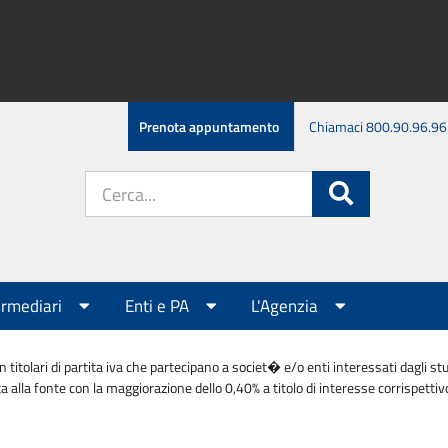
Prenota appuntamento
Chiamaci 800.90.96.96
Cerca
Cerca
nel
sito:
ermediari
Enti e PA
L'Agenzia
 titolari di partita iva che partecipano a societ� e/o enti interessati dagli s
a alla fonte con la maggiorazione dello 0,40% a titolo di interesse corrispettiv