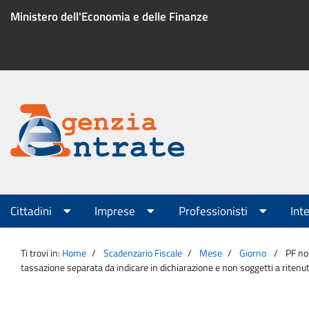
Salta
Ministero dell'Economia e delle Finanze
al
contenuto
Menu
di
servizio
Portale
Agenzia
Menu
Cittadini
Imprese
Professionisti
Int
principale
Entrate
Ti trovi in:
Home
Scadenzario Fiscale
Mese
Giorno
PF non
tassazione separata da indicare in dichiarazione e non soggetti a ritenut