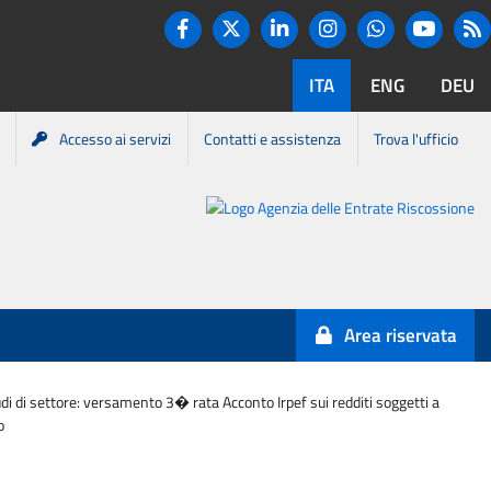
Twitter
R
Facebook
Linkedin
Instagram
You tube
Whatsapp
ITA
ENG
DEU
Accesso ai servizi
Contatti e assistenza
Trova l'ufficio
Portale
Agenzia
Entrate-
Area riservata
Riscossione
tudi di settore: versamento 3� rata Acconto Irpef sui redditi soggetti a
o