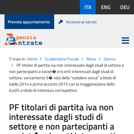
Salta
Lingue
ITA
ENG
DEU
al
disponibili:
contenuto
Menu
Prenota appuntamento
Accesso ai servizi
di
servizio
Apri
menu
Menu
Portale
princip
Agenzia
principale
Ti trovi in:
Home
Scadenzario Fiscale
Mese
Giorno
Entrate
PF titolari di partita iva non interessate dagli studi di settore e
non partecipanti a societ� e/o enti interessati dagli studi di
settore: versamento 5� rata della "cedolare secca" a titolo di
saldo 2014 e primo acconto 2015 con la maggiorazione dello
0,40% a titolo di interesse corrispettivo
PF titolari di partita iva non
interessate dagli studi di
settore e non partecipanti a