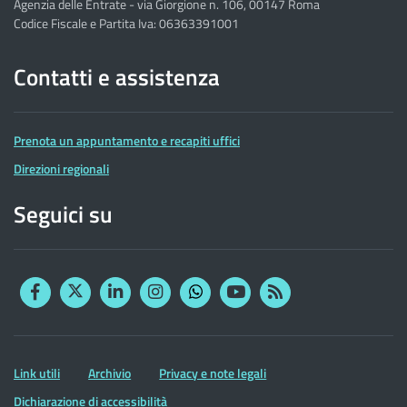
Agenzia delle Entrate - via Giorgione n. 106, 00147 Roma
Codice Fiscale e Partita Iva: 06363391001
Contatti e assistenza
Prenota un appuntamento e recapiti uffici
Direzioni regionali
Seguici su
Facebook
Twitter
Linkedin
Instagram
YouTube
RSS
Whatsapp
Altre
Link utili
Archivio
Privacy e note legali
informazioni
Dichiarazione di accessibilità