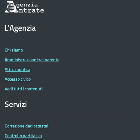
Informazioni
sul
sito
dell'Agenzia
L'Agenzia
delle
Entrate
Chi siamo
Amministrazione trasparente
Atti di notifica
Accesso civico
Vedi tutti i contenuti
Servizi
Correzione dati catastali
Controllo partita Iva