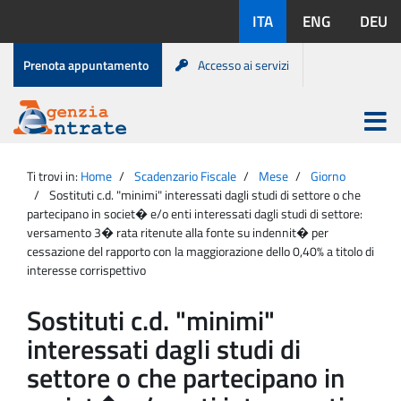
Salta
Lingue
ITA
ENG
DEU
al
disponibili:
contenuto
Menu
Prenota appuntamento
Accesso ai servizi
di
servizio
Apri
menu
Menu
Portale
princip
Agenzia
principale
Ti trovi in:
Home
Scadenzario Fiscale
Mese
Giorno
Entrate
Sostituti c.d. "minimi" interessati dagli studi di settore o che
partecipano in societ� e/o enti interessati dagli studi di settore:
versamento 3� rata ritenute alla fonte su indennit� per
cessazione del rapporto con la maggiorazione dello 0,40% a titolo di
interesse corrispettivo
Sostituti c.d. "minimi"
interessati dagli studi di
settore o che partecipano in