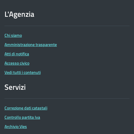
sito
dell'Agenzia
L'Agenzia
delle
Entrate
Chi siamo
Amministrazione trasparente
Atti di notifica
Accesso civico
Vedi tutti i contenuti
Servizi
Correzione dati catastali
Controllo partita Iva
Archivio Vies