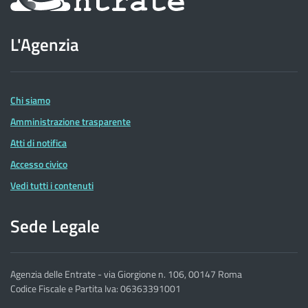
sul
sito
L'Agenzia
dell'Agenzia
delle
Entrate
Chi siamo
Amministrazione trasparente
Atti di notifica
Accesso civico
Vedi tutti i contenuti
Sede Legale
Agenzia delle Entrate - via Giorgione n. 106, 00147 Roma
Codice Fiscale e Partita Iva: 06363391001