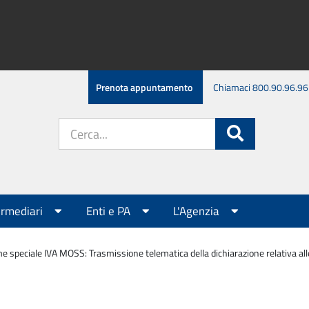
Prenota appuntamento
Chiamaci 800.90.96.96
Cerca
Cerca
nel
sito:
ermediari
Enti e PA
L'Agenzia
e speciale IVA MOSS: Trasmissione telematica della dichiarazione relativa all