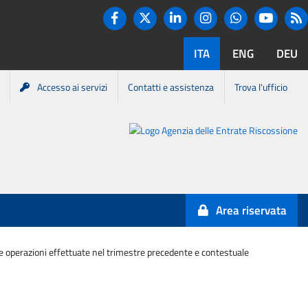
Twitter
R
Facebook
Linkedin
Instagram
You tube
Whatsapp
ITA
ENG
DEU
Accesso ai servizi
Contatti e assistenza
Trova l'ufficio
Portale
Agenzia
Entrate-
Area riservata
Riscossione
e operazioni effettuate nel trimestre precedente e contestuale