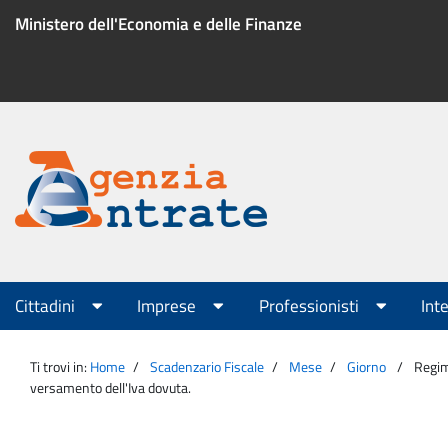
Salta
Ministero dell'Economia e delle Finanze
al
contenuto
Menu
di
servizio
Portale
Agenzia
Menu
Cittadini
Imprese
Professionisti
Int
principale
Entrate
Ti trovi in:
Home
Scadenzario Fiscale
Mese
Giorno
Regim
versamento dell'Iva dovuta.