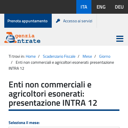
Salta
Lingue
ITA
ENG
DEU
al
disponibili:
contenuto
Menu
Prenota appuntamento
Accesso ai servizi
di
servizio
Apri
menu
Menu
Portale
princip
Agenzia
principale
Ti trovi in:
Home
Scadenzario Fiscale
Mese
Giorno
Entrate
Enti non commerciali e agricoltori esonerati: presentazione
INTRA 12
Enti non commerciali e
agricoltori esonerati:
presentazione INTRA 12
Seleziona il mese: