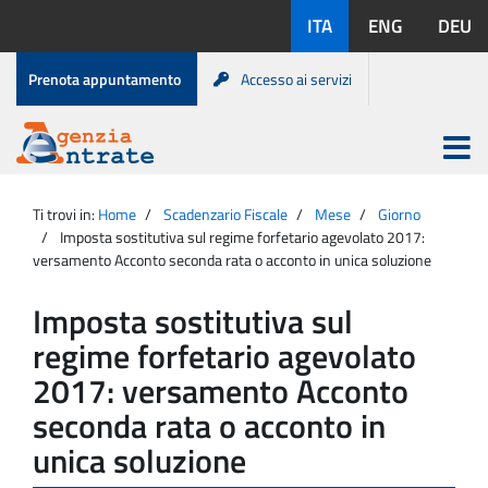
Salta
Lingue
ITA
ENG
DEU
al
disponibili:
contenuto
Menu
Prenota appuntamento
Accesso ai servizi
di
servizio
Apri
menu
Menu
Portale
princip
Agenzia
principale
Ti trovi in:
Home
Scadenzario Fiscale
Mese
Giorno
Entrate
Imposta sostitutiva sul regime forfetario agevolato 2017:
versamento Acconto seconda rata o acconto in unica soluzione
Imposta sostitutiva sul
regime forfetario agevolato
2017: versamento Acconto
seconda rata o acconto in
unica soluzione