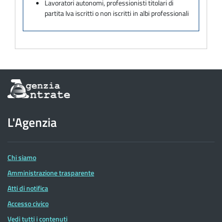
Lavoratori autonomi, professionisti titolari di
partita Iva iscritti o non iscritti in albi professionali
Informazioni
sul
sito
dell'Agenzia
L'Agenzia
delle
Entrate
Chi siamo
Amministrazione trasparente
Atti di notifica
Accesso civico
Vedi tutti i contenuti