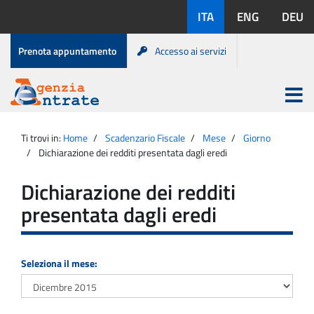
Salta
Lingue
ITA
ENG
DEU
al
disponibili:
contenuto
Menu
Prenota appuntamento
Accesso ai servizi
di
servizio
Apri
menu
Menu
Portale
princip
Agenzia
principale
Ti trovi in:
Home
Scadenzario Fiscale
Mese
Giorno
Entrate
Dichiarazione dei redditi presentata dagli eredi
Dichiarazione dei redditi
presentata dagli eredi
Seleziona il mese: