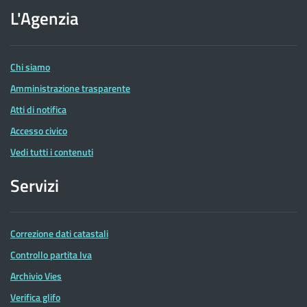
dell'Agenzia
L'Agenzia
delle
Entrate
Chi siamo
Amministrazione trasparente
Atti di notifica
Accesso civico
Vedi tutti i contenuti
Servizi
Correzione dati catastali
Controllo partita Iva
Archivio Vies
Verifica glifo