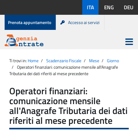
Salta
Lingue
ITA
ENG
DEU
al
disponibili:
contenuto
Menu
Prenota appuntamento
Accesso ai servizi
di
servizio
Apri
menu
Menu
Portale
princip
Agenzia
principale
Ti trovi in:
Home
Scadenzario Fiscale
Mese
Giorno
Entrate
Operatori finanziari: comunicazione mensile all'Anagrafe
Tributaria dei dati riferiti al mese precedente
Operatori finanziari:
comunicazione mensile
all'Anagrafe Tributaria dei dati
riferiti al mese precedente