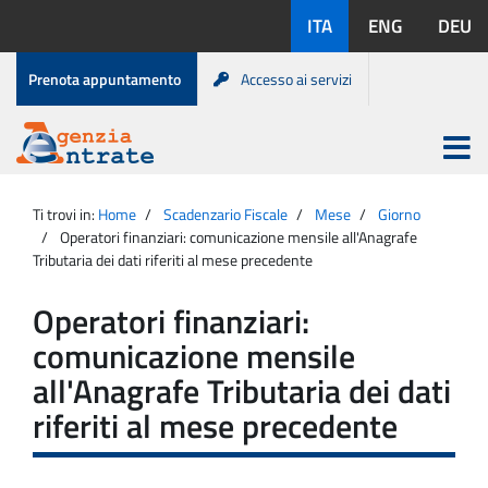
Salta
Lingue
ITA
ENG
DEU
al
disponibili:
contenuto
Menu
Prenota appuntamento
Accesso ai servizi
di
servizio
Apri
menu
Menu
Portale
princip
Agenzia
principale
Ti trovi in:
Home
Scadenzario Fiscale
Mese
Giorno
Entrate
Operatori finanziari: comunicazione mensile all'Anagrafe
Tributaria dei dati riferiti al mese precedente
Operatori finanziari:
comunicazione mensile
all'Anagrafe Tributaria dei dati
riferiti al mese precedente