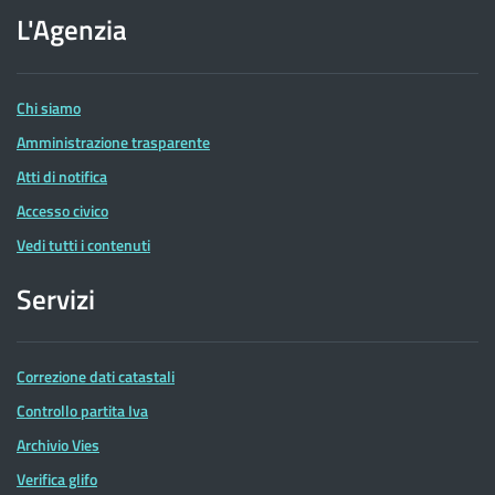
dell'Agenzia
L'Agenzia
delle
Entrate
Chi siamo
Amministrazione trasparente
Atti di notifica
Accesso civico
Vedi tutti i contenuti
Servizi
Correzione dati catastali
Controllo partita Iva
Archivio Vies
Verifica glifo