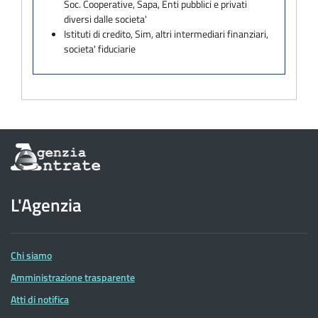
Soc. Cooperative, Sapa, Enti pubblici e privati
diversi dalle societa'
Istituti di credito, Sim, altri intermediari finanziari,
societa' fiduciarie
Informazioni
sul
sito
dell'Agenzia
L'Agenzia
delle
Entrate
Chi siamo
Amministrazione trasparente
Atti di notifica