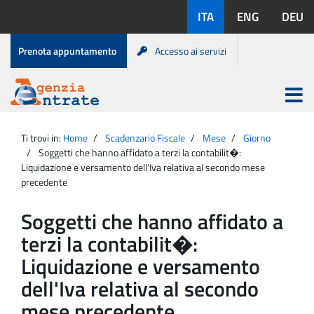
Salta
Lingue
ITA
ENG
DEU
al
disponibili:
contenuto
Menu
Prenota appuntamento
Accesso ai servizi
di
servizio
Apri
menu
Menu
Portale
princip
Agenzia
principale
Ti trovi in:
Home
Scadenzario Fiscale
Mese
Giorno
Entrate
Soggetti che hanno affidato a terzi la contabilit�:
Liquidazione e versamento dell'Iva relativa al secondo mese
precedente
Soggetti che hanno affidato a
terzi la contabilit�:
Liquidazione e versamento
dell'Iva relativa al secondo
mese precedente