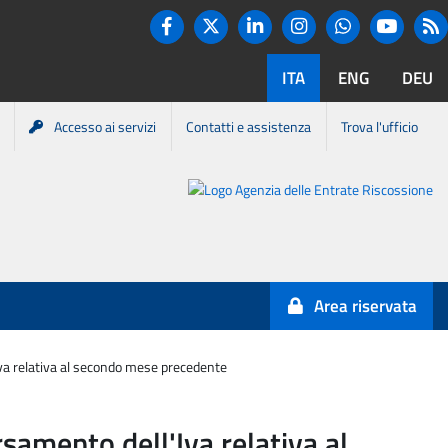
Twitter
R
Facebook
Linkedin
Instagram
You tube
Whatsapp
ITA
ENG
DEU
Accesso ai servizi
Contatti e assistenza
Trova l'ufficio
Portale
Agenzia
Entrate-
Area riservata
Riscossione
'Iva relativa al secondo mese precedente
rsamento dell'Iva relativa al