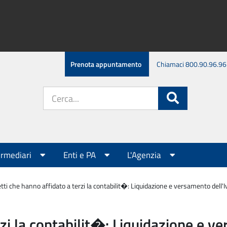
Prenota appuntamento
Chiamaci 800.90.96.96
Cerca
Cerca
nel
sito:
ermediari
Enti e PA
L'Agenzia
tti che hanno affidato a terzi la contabilit�: Liquidazione e versamento dell
zi la contabilit�: Liquidazione e ve