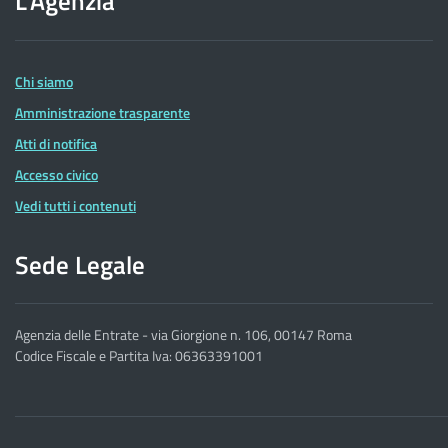
L'Agenzia
dell'Agenzia
delle
Entrate
Chi siamo
Amministrazione trasparente
Atti di notifica
Accesso civico
Vedi tutti i contenuti
Sede Legale
Agenzia delle Entrate - via Giorgione n. 106, 00147 Roma
Codice Fiscale e Partita Iva: 06363391001