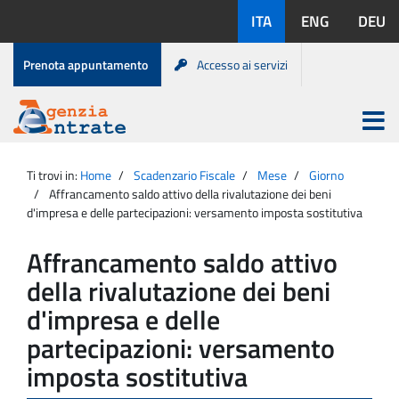
Salta
Lingue
ITA
ENG
DEU
al
disponibili:
contenuto
Menu
Prenota appuntamento
Accesso ai servizi
di
servizio
Apri
menu
Menu
Portale
princip
Agenzia
principale
Ti trovi in:
Home
Scadenzario Fiscale
Mese
Giorno
Entrate
Affrancamento saldo attivo della rivalutazione dei beni
d'impresa e delle partecipazioni: versamento imposta sostitutiva
Affrancamento saldo attivo
della rivalutazione dei beni
d'impresa e delle
partecipazioni: versamento
imposta sostitutiva