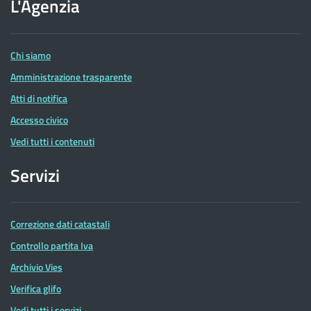
dell'Agenzia
L'Agenzia
delle
Entrate
Chi siamo
Amministrazione trasparente
Atti di notifica
Accesso civico
Vedi tutti i contenuti
Servizi
Correzione dati catastali
Controllo partita Iva
Archivio Vies
Verifica glifo
Vedi tutti i servizi