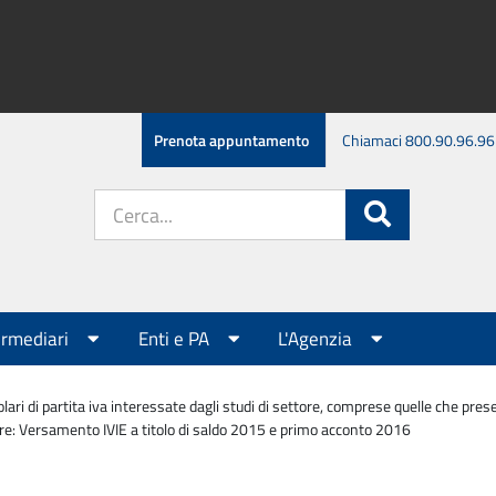
Prenota appuntamento
Chiamaci 800.90.96.96
Cerca
Cerca
nel
sito:
ermediari
Enti e PA
L'Agenzia
olari di partita iva interessate dagli studi di settore, comprese quelle che pr
tore: Versamento IVIE a titolo di saldo 2015 e primo acconto 2016