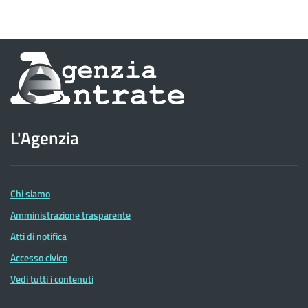
Informazioni
sul
sito
L'Agenzia
dell'Agenzia
delle
Entrate
Chi siamo
Amministrazione trasparente
Atti di notifica
Accesso civico
Vedi tutti i contenuti