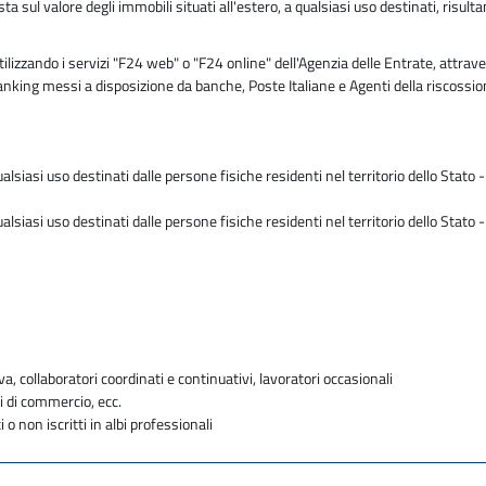
sul valore degli immobili situati all'estero, a qualsiasi uso destinati, risultan
zzando i servizi "F24 web" o "F24 online" dell'Agenzia delle Entrate, attraver
 banking messi a disposizione da banche, Poste Italiane e Agenti della riscossi
ualsiasi uso destinati dalle persone fisiche residenti nel territorio dello Stato
ualsiasi uso destinati dalle persone fisiche residenti nel territorio dello Stato
va, collaboratori coordinati e continuativi, lavoratori occasionali
i di commercio, ecc.
i o non iscritti in albi professionali