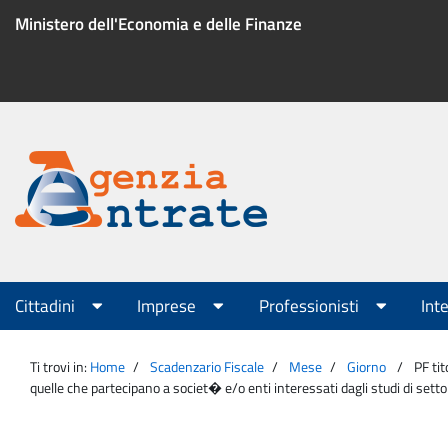
Salta
Ministero dell'Economia e delle Finanze
al
contenuto
Menu
di
servizio
Portale
Agenzia
Menu
Cittadini
Imprese
Professionisti
Int
principale
Entrate
Ti trovi in:
Home
Scadenzario Fiscale
Mese
Giorno
PF tit
quelle che partecipano a societ� e/o enti interessati dagli studi di set