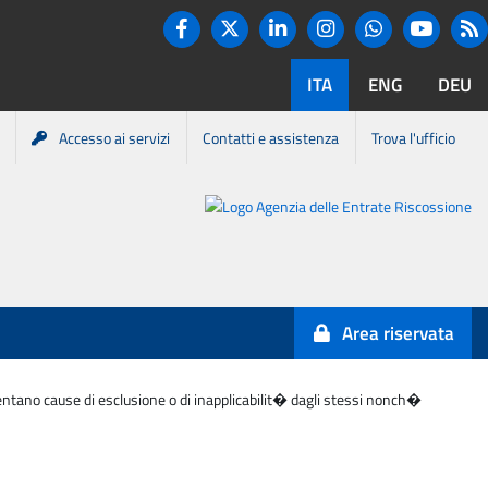
Twitter
R
Facebook
Linkedin
Instagram
You tube
Whatsapp
ITA
ENG
DEU
Accesso ai servizi
Contatti e assistenza
Trova l'ufficio
Portale
Agenzia
Entrate-
Area riservata
Riscossione
esentano cause di esclusione o di inapplicabilit� dagli stessi nonch�