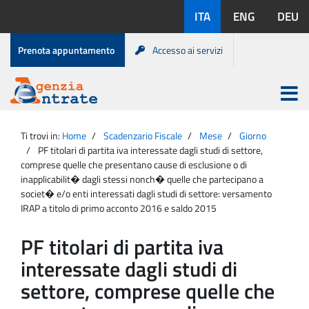
Salta
Lingue
ITA
ENG
DEU
al
disponibili:
contenuto
Menu
Prenota appuntamento
Accesso ai servizi
di
servizio
Apri
menu
Menu
Portale
princip
Agenzia
principale
Ti trovi in:
Home
Scadenzario Fiscale
Mese
Giorno
Entrate
PF titolari di partita iva interessate dagli studi di settore,
comprese quelle che presentano cause di esclusione o di
inapplicabilit� dagli stessi nonch� quelle che partecipano a
societ� e/o enti interessati dagli studi di settore: versamento
IRAP a titolo di primo acconto 2016 e saldo 2015
PF titolari di partita iva
interessate dagli studi di
settore, comprese quelle che