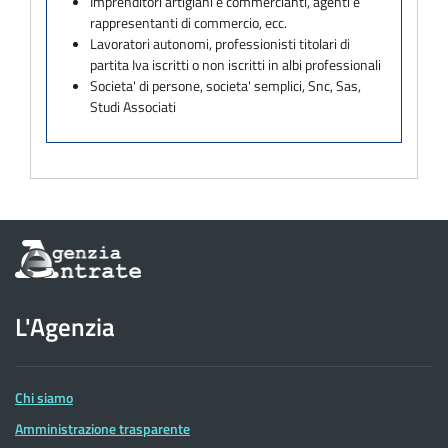
Imprenditori artigiani e commercianti, agenti e
rappresentanti di commercio, ecc.
Lavoratori autonomi, professionisti titolari di
partita Iva iscritti o non iscritti in albi professionali
Societa' di persone, societa' semplici, Snc, Sas,
Studi Associati
Informazioni
sul
sito
dell'Agenzia
L'Agenzia
delle
Entrate
Chi siamo
Amministrazione trasparente