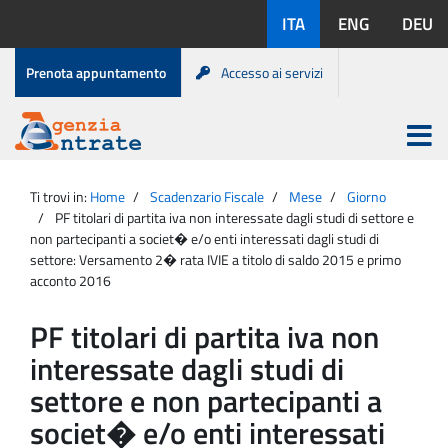
Salta
Lingue
ITA
ENG
DEU
al
disponibili:
contenuto
Menu
Prenota appuntamento
Accesso ai servizi
di
servizio
Apri
menu
Menu
Portale
princip
Agenzia
principale
Ti trovi in:
Home
Scadenzario Fiscale
Mese
Giorno
Entrate
PF titolari di partita iva non interessate dagli studi di settore e
non partecipanti a societ� e/o enti interessati dagli studi di
settore: Versamento 2� rata IVIE a titolo di saldo 2015 e primo
acconto 2016
PF titolari di partita iva non
interessate dagli studi di
settore e non partecipanti a
societ� e/o enti interessati