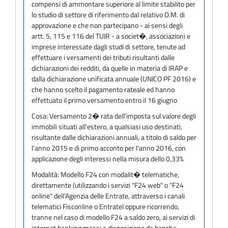
compensi di ammontare superiore al limite stabilito per
lo studio di settore di riferimento dal relativo D.M. di
approvazione e che non partecipano - ai sensi degli
artt. 5, 115 e 116 del TUIR - a societ�, associazioni e
imprese interessate dagli studi di settore, tenute ad
effettuare i versamenti dei tributi risultanti dalle
dichiarazioni dei redditi, da quelle in materia di IRAP e
dalla dichiarazione unificata annuale (UNICO PF 2016) e
che hanno scelto il pagamento rateale ed hanno
effettuato il primo versamento entro il 16 giugno
Cosa:
Versamento 2� rata dell'imposta sul valore degli
immobili situati all'estero, a qualsiasi uso destinati,
risultante dalle dichiarazioni annuali, a titolo di saldo per
l'anno 2015 e di primo acconto per l'anno 2016, con
applicazione degli interessi nella misura dello 0,33%
Modalità:
Modello F24 con modalit� telematiche,
direttamente (utilizzando i servizi "F24 web" o "F24
online" dell'Agenzia delle Entrate, attraverso i canali
telematici Fisconline o Entratel oppure ricorrendo,
tranne nel caso di modello F24 a saldo zero, ai servizi di
internet banking messi a disposizione da banche,