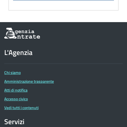
Informazioni
sul
sito
dell'Agenzia
L'Agenzia
delle
Entrate
Chi siamo
Amministrazione trasparente
Atti di notifica
Accesso civico
Vedi tutti i contenuti
Servizi