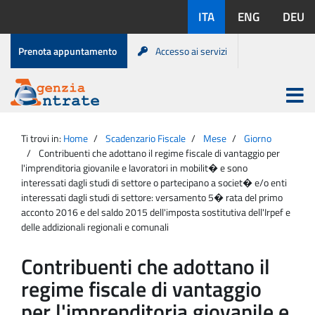
Salta
Lingue
ITA
ENG
DEU
al
disponibili:
contenuto
Menu
Prenota appuntamento
Accesso ai servizi
di
servizio
Apri
menu
Menu
Portale
princip
Agenzia
principale
Ti trovi in:
Home
Scadenzario Fiscale
Mese
Giorno
Entrate
Contribuenti che adottano il regime fiscale di vantaggio per
l'imprenditoria giovanile e lavoratori in mobilit� e sono
interessati dagli studi di settore o partecipano a societ� e/o enti
interessati dagli studi di settore: versamento 5� rata del primo
acconto 2016 e del saldo 2015 dell'imposta sostitutiva dell'Irpef e
delle addizionali regionali e comunali
Contribuenti che adottano il
regime fiscale di vantaggio
per l'imprenditoria giovanile e