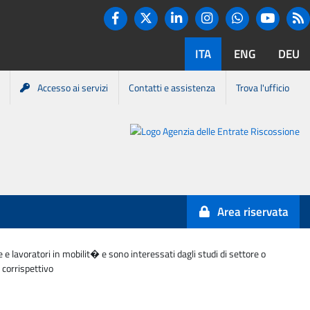
Twitter
R
Facebook
Linkedin
Instagram
You tube
Whatsapp
ITA
ENG
DEU
Accesso ai servizi
Contatti e assistenza
Trova l'ufficio
Portale
Agenzia
Entrate-
Area riservata
Riscossione
 e lavoratori in mobilit� e sono interessati dagli studi di settore o
 corrispettivo