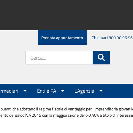
Prenota appuntamento
Chiamaci 800.90.96.96
Cerca
Cerca
nel
sito:
ermediari
Enti e PA
L'Agenzia
buenti che adottano il regime fiscale di vantaggio per l'imprenditoria giovanile
ento del saldo IVA 2015 con la maggiorazione dello 0,40% a titolo di interesse