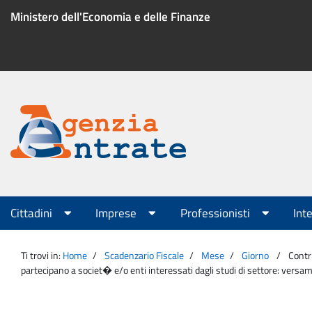
Salta
Ministero dell'Economia e delle Finanze
al
contenuto
Menu
di
servizio
Portale
Agenzia
Menu
Cittadini
Imprese
Professionisti
Int
principale
Entrate
Ti trovi in:
Home
Scadenzario Fiscale
Mese
Giorno
Contri
partecipano a societ� e/o enti interessati dagli studi di settore: versam