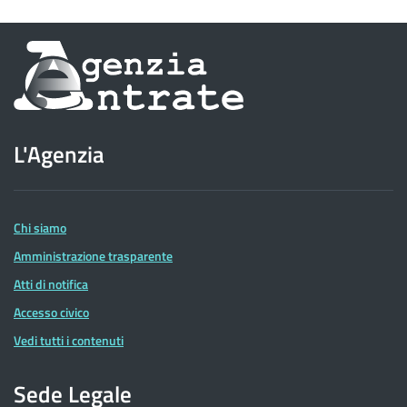
Informazioni
sul
sito
L'Agenzia
dell'Agenzia
delle
Entrate
Chi siamo
Amministrazione trasparente
Atti di notifica
Accesso civico
Vedi tutti i contenuti
Sede Legale