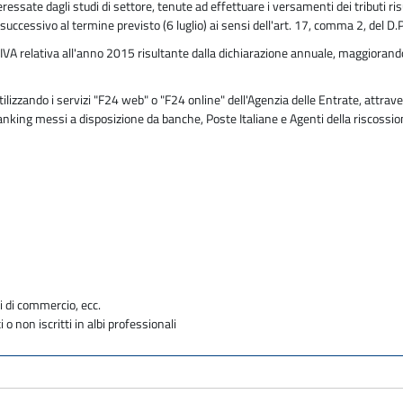
essate dagli studi di settore, tenute ad effettuare i versamenti dei tributi risu
 successivo al termine previsto (6 luglio) ai sensi dell'art. 17, comma 2, del 
IVA relativa all'anno 2015 risultante dalla dichiarazione annuale, maggioran
zzando i servizi "F24 web" o "F24 online" dell'Agenzia delle Entrate, attraver
 banking messi a disposizione da banche, Poste Italiane e Agenti della riscossi
e
i di commercio, ecc.
i o non iscritti in albi professionali