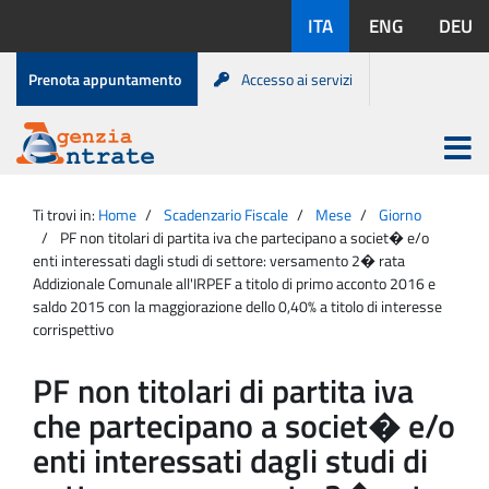
Salta
Lingue
ITA
ENG
DEU
al
disponibili:
contenuto
Menu
Prenota appuntamento
Accesso ai servizi
di
servizio
Apri
menu
Menu
Portale
princip
Agenzia
principale
Ti trovi in:
Home
Scadenzario Fiscale
Mese
Giorno
Entrate
PF non titolari di partita iva che partecipano a societ� e/o
enti interessati dagli studi di settore: versamento 2� rata
Addizionale Comunale all'IRPEF a titolo di primo acconto 2016 e
saldo 2015 con la maggiorazione dello 0,40% a titolo di interesse
corrispettivo
PF non titolari di partita iva
che partecipano a societ� e/o
enti interessati dagli studi di