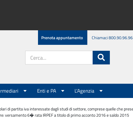
Prenota appuntamento
Chiamaci 800.90.96.96
Cerca
Cerca
nel
sito:
ermediari
Enti e PA
L'Agenzia
olari di partita iva interessate dagli studi di settore, comprese quelle che pr
ttore: versamento 6� rata IRPEF a titolo di primo acconto 2016 e saldo 2015