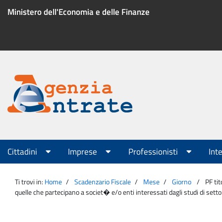
Salta
Ministero dell'Economia e delle Finanze
al
contenuto
Menu
di
servizio
Portale
Agenzia
Menu
Cittadini
Imprese
Professionisti
Int
principale
Entrate
Ti trovi in:
Home
Scadenzario Fiscale
Mese
Giorno
PF tit
quelle che partecipano a societ� e/o enti interessati dagli studi di se