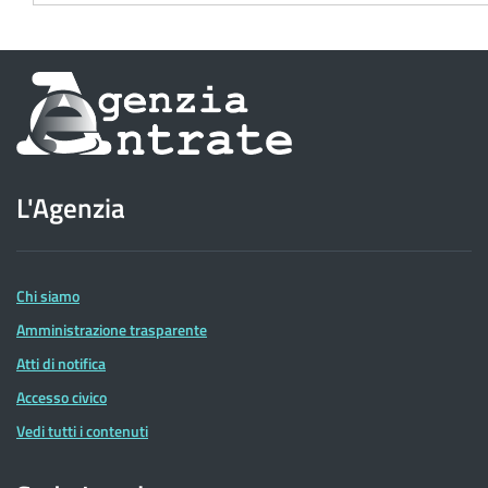
Informazioni
sul
sito
L'Agenzia
dell'Agenzia
delle
Entrate
Chi siamo
Amministrazione trasparente
Atti di notifica
Accesso civico
Vedi tutti i contenuti