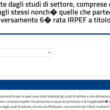
sate dagli studi di settore, compres
dagli stessi nonch� quelle che part
re: versamento 6� rata IRPEF a tito
economiche per le quali sono stati elaborati gli studi di settore e che dichiara
zione, comprese quelle che presentano cause di esclusione o di inapplicabilit� 
gli studi di settore, tenute ad effettuare i versamenti dei tributi risultanti da