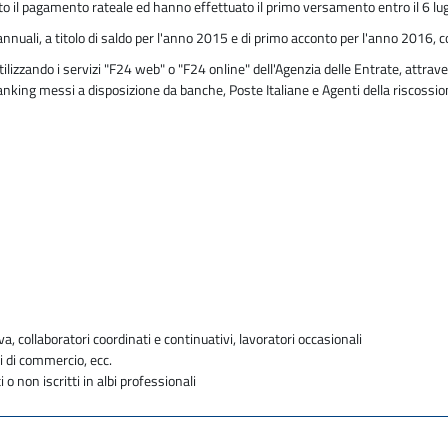
o il pagamento rateale ed hanno effettuato il primo versamento entro il 6 lug
nnuali, a titolo di saldo per l'anno 2015 e di primo acconto per l'anno 2016, c
zzando i servizi "F24 web" o "F24 online" dell'Agenzia delle Entrate, attraver
 banking messi a disposizione da banche, Poste Italiane e Agenti della riscossi
va, collaboratori coordinati e continuativi, lavoratori occasionali
i di commercio, ecc.
i o non iscritti in albi professionali