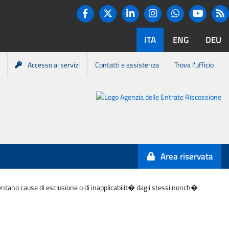
Twitter
R
Facebook
Linkedin
Instagram
You tube
Whatsapp
ITA
ENG
DEU
Accesso ai servizi
Contatti e assistenza
Trova l'ufficio
Portale
Agenzia
Entrate-
Area riservata
Riscossione
esentano cause di esclusione o di inapplicabilit� dagli stessi nonch�