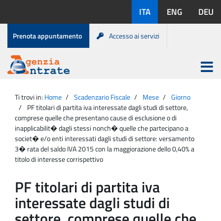
Salta
Lingue
ITA
ENG
DEU
al
disponibili:
contenuto
Menu
Prenota appuntamento
Accesso ai servizi
di
servizio
Apri
menu
Menu
Portale
princip
Agenzia
principale
Ti trovi in:
Home
Scadenzario Fiscale
Mese
Giorno
Entrate
PF titolari di partita iva interessate dagli studi di settore,
comprese quelle che presentano cause di esclusione o di
inapplicabilit� dagli stessi nonch� quelle che partecipano a
societ� e/o enti interessati dagli studi di settore: versamento
3� rata del saldo IVA 2015 con la maggiorazione dello 0,40% a
titolo di interesse corrispettivo
PF titolari di partita iva
interessate dagli studi di
settore, comprese quelle che