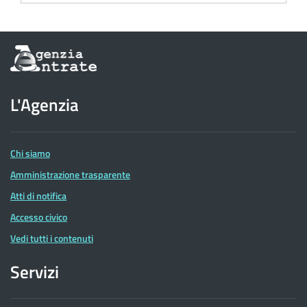
Informazioni
sul
sito
dell'Agenzia
L'Agenzia
delle
Entrate
Chi siamo
Amministrazione trasparente
Atti di notifica
Accesso civico
Vedi tutti i contenuti
Servizi