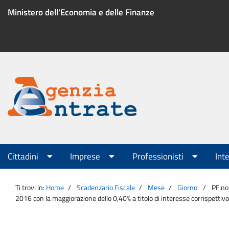
Salta
Ministero dell'Economia e delle Finanze
al
contenuto
Menu
di
servizio
Portale
Agenzia
Menu
Cittadini
Imprese
Professionisti
Int
principale
Entrate
Ti trovi in:
Home
Scadenzario Fiscale
Mese
Giorno
PF non
2016 con la maggiorazione dello 0,40% a titolo di interesse corrispettivo