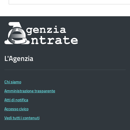
Informazioni
sul
sito
L'Agenzia
dell'Agenzia
delle
Entrate
Chi siamo
Amministrazione trasparente
Atti di notifica
Accesso civico
Vedi tutti i contenuti