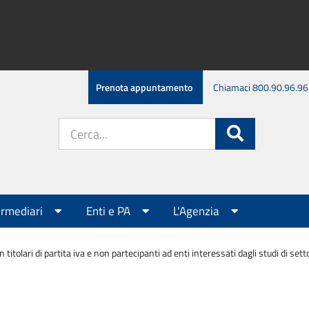
Prenota appuntamento
Chiamaci 800.90.96.96
Cerca
Cerca
nel
sito:
ermediari
Enti e PA
L'Agenzia
 titolari di partita iva e non partecipanti ad enti interessati dagli studi di s