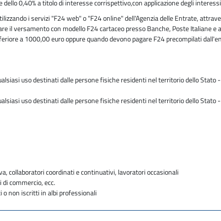
llo 0,40% a titolo di interesse corrispettivo,con applicazione degli interessi
zzando i servizi "F24 web" o "F24 online" dell'Agenzia delle Entrate, attraver
ettuare il versamento con modello F24 cartaceo presso Banche, Poste Italiane e 
nferiore a 1000,00 euro oppure quando devono pagare F24 precompilati dall'e
ualsiasi uso destinati dalle persone fisiche residenti nel territorio dello Stato
ualsiasi uso destinati dalle persone fisiche residenti nel territorio dello Stato
va, collaboratori coordinati e continuativi, lavoratori occasionali
i di commercio, ecc.
i o non iscritti in albi professionali