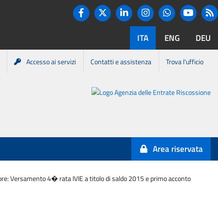
Twitter
R
Facebook
Linkedin
Instagram
You tube
Whatsapp
ITA
ENG
DEU
Accesso ai servizi
Contatti e assistenza
Trova l'ufficio
Portale
Agenzia
Entrate-
Area riservata
Riscossione
ettore: Versamento 4� rata IVIE a titolo di saldo 2015 e primo acconto