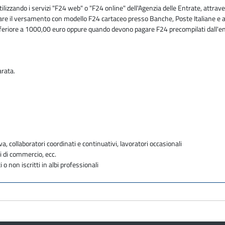
zzando i servizi "F24 web" o "F24 online" dell'Agenzia delle Entrate, attraver
ettuare il versamento con modello F24 cartaceo presso Banche, Poste Italiane e 
nferiore a 1000,00 euro oppure quando devono pagare F24 precompilati dall'e
arata.
va, collaboratori coordinati e continuativi, lavoratori occasionali
i di commercio, ecc.
i o non iscritti in albi professionali