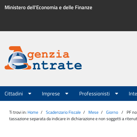
Salta
Ministero dell'Economia e delle Finanze
al
contenuto
Menu
di
servizio
Portale
Agenzia
Menu
Cittadini
Imprese
Professionisti
Int
principale
Entrate
Ti trovi in:
Home
Scadenzario Fiscale
Mese
Giorno
PF non
tassazione separata da indicare in dichiarazione e non soggetti a ritenut