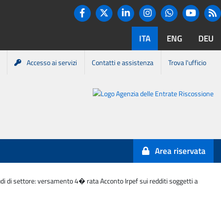
Twitter
R
Facebook
Linkedin
Instagram
You tube
Whatsapp
ITA
ENG
DEU
Accesso ai servizi
Contatti e assistenza
Trova l'ufficio
Portale
Agenzia
Entrate-
Area riservata
Riscossione
tudi di settore: versamento 4� rata Acconto Irpef sui redditi soggetti a