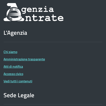
Informazioni
sul
sito
L'Agenzia
dell'Agenzia
delle
Entrate
Chi siamo
Amministrazione trasparente
Atti di notifica
Accesso civico
Vedi tutti i contenuti
Sede Legale