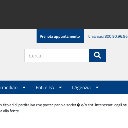
Prenota appuntamento
Chiamaci 800.90.96.96
Cerca
Cerca
nel
sito:
ermediari
Enti e PA
L'Agenzia
 titolari di partita iva che partecipano a societ� e/o enti interessati dagli s
a alla fonte