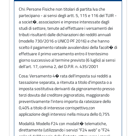
Chi:
Persone Fisiche non titolari di partita Iva che
partecipano - ai sensi degli artt. 5, 115 e 116 del TUIR -
a societ�, associazioni e imprese interessate dagli
studi di settore, tenute ad effettuare i versamenti dei
tributi risultanti dalle dichiarazioni dei redditi annuali
(modello 730/2016 o UNICO PF 2016) e che hanno
scelto il pagamento rateale avvalendosi della facolt� di
effettuare il primo versamento entro il trentesimo
giorno successivo al termine previsto (6 luglio) ai sensi
dell'art. 17, comma 2, del D.P.R. n. 435/2001
Cosa:
Versamento 4� rata dell'imposta sui redditi a
tassazione separata, a ritenuta a titolo d'imposta o a
imposta sostitutiva derivanti da pignoramento presso
terzi dovuta dal creditore pignoratizio, maggiorando
preventivamente l'intero importo da rateizzare dello
0,40% a titolo di interesse corrispettivo,con
applicazione degli interessi nella misura dello 0,75%
Modalità:
Modello F24 con modalit� telematiche,
direttamente (utilizzando i servizi "F24 web" o "F24