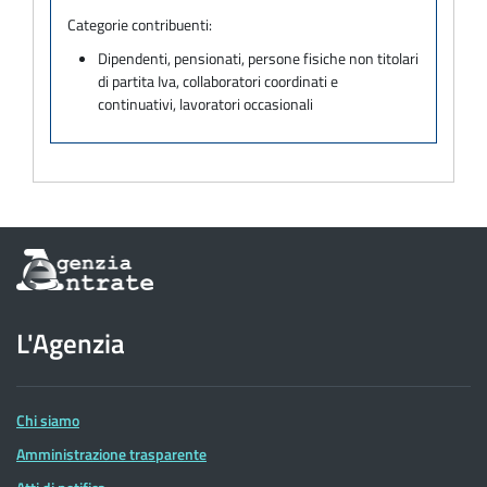
Categorie contribuenti:
Dipendenti, pensionati, persone fisiche non titolari
di partita Iva, collaboratori coordinati e
continuativi, lavoratori occasionali
Informazioni
sul
sito
dell'Agenzia
L'Agenzia
delle
Entrate
Chi siamo
Amministrazione trasparente