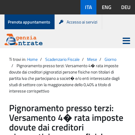
Salta
Lingue
ITA
ENG
DEU
al
disponibili:
contenuto
Menu
Prenota appuntamento
Accesso ai servizi
di
servizio
Apri
menu
Menu
Portale
princip
Agenzia
principale
Ti trovi in:
Home
Scadenzario Fiscale
Mese
Giorno
Entrate
Pignoramento presso terzi: Versamento 4� rata imposte
dovute dai creditori pignoratizi persone fisiche non titolari di
partita Iva che partecipano a societ� e/o enti interessate dagli
studi di settore con la maggiorazione dello 0,40% a titolo di
interesse corrispettivo
Pignoramento presso terzi:
Versamento 4� rata imposte
dovute dai creditori