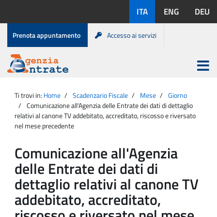
Salta
Lingue
ITA
ENG
DEU
al
disponibili:
contenuto
Menu
Prenota appuntamento
Accesso ai servizi
di
servizio
Apri
menu
Menu
Portale
princip
Agenzia
principale
Ti trovi in:
Home
Scadenzario Fiscale
Mese
Giorno
Entrate
Comunicazione all'Agenzia delle Entrate dei dati di dettaglio
relativi al canone TV addebitato, accreditato, riscosso e riversato
nel mese precedente
Comunicazione all'Agenzia
delle Entrate dei dati di
dettaglio relativi al canone TV
addebitato, accreditato,
riscosso e riversato nel mese