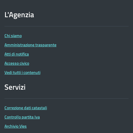
sito
dell'Agenzia
L'Agenzia
delle
Entrate
Chi siamo
Amministrazione trasparente
Atti di notifica
Accesso civico
Vedi tutti i contenuti
Servizi
Correzione dati catastali
Controllo partita Iva
Archivio Vies