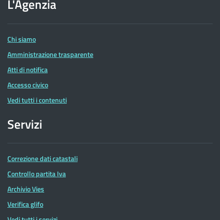
dell'Agenzia
L'Agenzia
delle
Entrate
Chi siamo
Amministrazione trasparente
Atti di notifica
Accesso civico
Vedi tutti i contenuti
Servizi
Correzione dati catastali
Controllo partita Iva
Archivio Vies
Verifica glifo
Vedi tutti i servizi