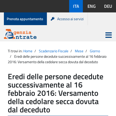
Salta
Lingue
ITA
ENG
DEU
al
disponibili:
contenuto
Menu
Prenota appuntamento
Accesso ai servizi
di
servizio
Apri
menu
Menu
Portale
princip
Agenzia
principale
Ti trovi in:
Home
Scadenzario Fiscale
Mese
Giorno
Entrate
Eredi delle persone decedute successivamente al 16 febbraio
2016: Versamento della cedolare secca dovuta dal deceduto
Eredi delle persone decedute
successivamente al 16
febbraio 2016: Versamento
della cedolare secca dovuta
dal deceduto