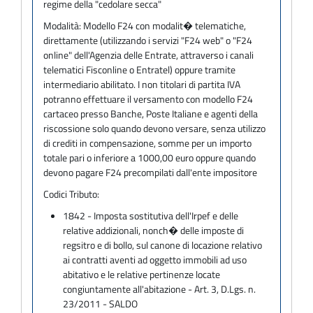
regime della "cedolare secca"
Modalità:
Modello F24 con modalit� telematiche,
direttamente (utilizzando i servizi "F24 web" o "F24
online" dell'Agenzia delle Entrate, attraverso i canali
telematici Fisconline o Entratel) oppure tramite
intermediario abilitato. I non titolari di partita IVA
potranno effettuare il versamento con modello F24
cartaceo presso Banche, Poste Italiane e agenti della
riscossione solo quando devono versare, senza utilizzo
di crediti in compensazione, somme per un importo
totale pari o inferiore a 1000,00 euro oppure quando
devono pagare F24 precompilati dall'ente impositore
Codici Tributo:
1842 - Imposta sostitutiva dell'Irpef e delle
relative addizionali, nonch� delle imposte di
regsitro e di bollo, sul canone di locazione relativo
ai contratti aventi ad oggetto immobili ad uso
abitativo e le relative pertinenze locate
congiuntamente all'abitazione - Art. 3, D.Lgs. n.
23/2011 - SALDO